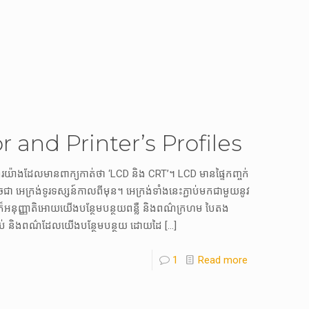
and Printer’s Profiles
់​ពីរយ៉ាង​ដែល​មាន​ពាក្យកាត់​ថា ‘LCD និង CRT’។ LCD មាន​ផ្ទៃកញ្ចក់​
អេក្រង់​ទូរទស្សន៍​កាលពីមុន។ អេក្រង់​ទាំងនេះ​ភ្ជាប់មក​ជាមួយ​នូវ​
​ក៏អនុញ្ញាតិ​អោយ​យើង​បន្ថែមបន្ថយពន្លឺ និងពណ៌ក្រហម បៃតង
ប់ និង​ពណ៌​ដែល​យើង​បន្ថែមបន្ថយ ដោយដៃ
[…]
1
Read more