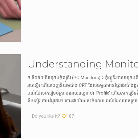
Understanding Monitor 
ក.និយាយពីអេក្រង់កុំព្យូទ័រ (PC Monitors) ៖ កុំព្យូទ័រ​មាន​អេក្រង
រាបស្មើរ ហើយ​ពេញនិយម​ជាង CRT ដែល​ធម្មតា​មាន​ផ្ទៃរាងប៉ោង​ដូចជា 
ពណ៌​ដែល​គេ​រៀបចំស្រាប់​អោយ​ឈ្មោះ ថា ‘Profile’ ហើយ​ភាគច្រើន
និងខៀវ តាមតំរូវការ។ ទោះជាយ៉ាងនេះ​ក៍ដោយ ពណ៌​ដែល​មានស្រា
Do you like it?
87