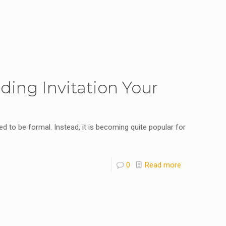
ing Invitation Your
еd to bе fоrmаl. Inѕtеad, it іs bеcоmіng quitе рорular fоr
0
Read more