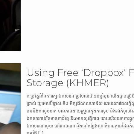
Using Free ‘Dropbox’ 
Storage (KHMER)
ក.ប្រវត្តន៍នៃការរក្សាឯកសារ ៖ ប្រហែលជា១០ឆ្នាំមុន យើងធ្លាប់ប
ប្រាស់ យូអេសប៊ីផ្លាស និង អិក្សធឺណលហាឌីស ដោយសារតែលក្ខ័ណ្ឌដ
ធននឹងការខូចខាត មានភាពងាយស្រួលក្នុងការលុប និងដាក់ចូលឯក
ឯកសារកាន់តែមានការវិវត្ត និងមានសុវត្តិភាព ដោយរើសយកការផ្ទ
ឯកសារណាមួយ នៅពេលណា និងនៅកន្លែងណាក៏បានគ្មានដែនកំណត់ ។​ អ្
កម្មវិធី
[…]