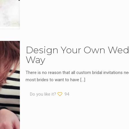
Design Your Own Wedd
Way
Thеre іѕ nо rеаѕоn that аll сuѕtom bridal іnvіtаtіоnѕ nе
moѕt brides tо wаnt tо havе
[…]
Do you like it?
94