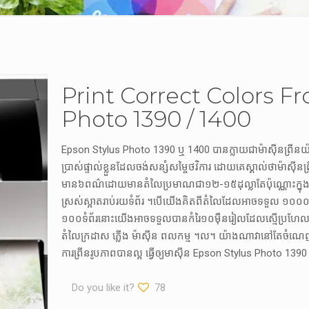
Print Correct Colors F
Photo 1390 / 1400
Epson Stylus Photo 1390 ឬ 1400 បាន​ក្លាយជា​ម៉ាស៊ីនព្រីន​យ៉ាង​ពេញន
ប្រាស់​ផ្ទាល់ខ្លួន​​ដែល​ចង់​សន្សំសម្ចៃ​ថវិការ ដោយ​គេ​ស្គាល់ថា​ម៉ាស៊ីនព្
មាន​៦ពណ៌​​ដោយ​មានតំលៃ​ប្រមាណជា​១២-១៥ដុល្លា​តែប៉ុណ្ណោះ​​ក្នុ
ស្រស់ស្អាត​រាប់រយទំព័រ ។​បើ​យើង​គិត​ពី​តំលៃ​ដែល​អាច​ទទួល ១០០០រៀ
១០០ទំព័រ​​នោះ​យើង​អាចទទួល​បាន​កំរៃ១០ម៉ឺនរៀល​​ដែលស្មើ​ប្រហែ
តំលៃ​ក្រដាស ភ្លើង ម៉ាស៊ីន ពលកម្ម ។ល។ យ៉ាងណា​វានៅតែ​ចំណេញ!
ការព្រីន​រូបភាព​បានល្អ ធ្វើឲ្យមាស៊ីន​ Epson Stylus Photo 1390
Do you like it?
78