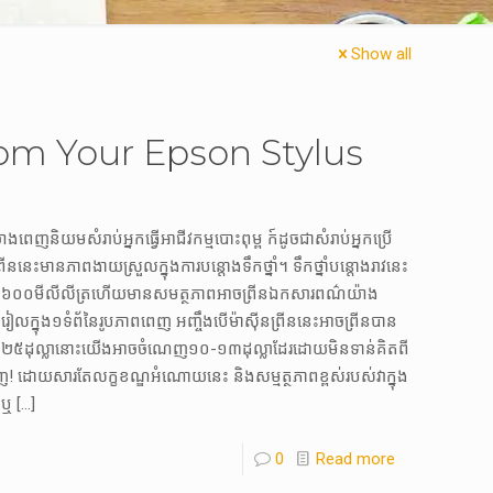
Show all
rom Your Epson Stylus
ិយម​​សំរាប់​អ្នក​ធ្វើ​អាជីវកម្ម​បោះពុម្ព ក៍ដូចជា​សំរាប់​អ្នក​ប្រើ
រីន​នេះ​មាន​ភាពងាយស្រួល​ក្នុងការ​បន្តោង​ទឹកថ្នាំ។​ ទឹកថ្នាំ​បន្តោង​រាវនេះ​
ង៦០០មីលីលីត្រ​​ហើយ​មាន​សមត្ថភាព​អាច​ព្រីន​ឯកសារពណ៌​​យ៉ាង​
ល​ក្នុង១ទំព័​នៃរូបភាពពេញ អញ្ចឹង​បើ​ម៉ាស៊ីនព្រីន​នេះ​អាច​ព្រីនបាន​
ល​២៥ដុល្លា​នោះ​យើង​អាច​ចំណេញ១០-១៣ដុល្លាដែរ​ដោយ​មិនទាន់​គិត​ពី
 ដោយសារតែ​លក្ខខណ្ឌ​អំណោយនេះ និងសម្មត្ថភាព​ខ្ពស់របស់វា​ក្នុង
 ឬ
[…]
0
Read more