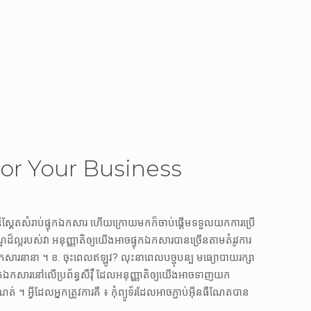
For Your Business
្រើឌីស្គែតសំរាប់ផ្ទុកឯកសារ ហើយក្រោយមកក៏ចាប់ផ្តើមទទួលយកការប្រើ
៏ល្អរបស់វា អនុញ្ញាតិឲ្យយើងអាចផ្ទុកឯកសារបានច្រើនតាមតំរូវការ
សារនានា ។ ខ. ចុះពេលឥឡូវ? លុះនាពេលបច្ចុបន្ប មធ្យោបាយរក្សា
ុកឯកសារនៅលើប្រព័ន្ធសឺវ៉ឺ ដែលអនុញ្ញាតិឲ្យយើងអាចទាញយក
វីដែលអ្នកត្រូវការគឺ ៖ កុំព្យូទ័រដែលអាចភ្ជាប់អ៊ីនធឺណែតបាន